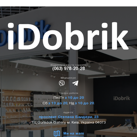
Відділ продажу та гарантії:
(063) 978-20-28
Меседжери:
Графік роботи
Пн-Пт
з 10 до 20
Сб
з 10 до 20
,
Нд
з 10 до 20
.
Адреса:
проспект Степана Бандери, 23
ТЦ Gorodok Gallery, м. Київ, Україна 04073
Ми на мапі