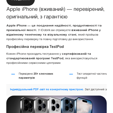
Apple iPhone (вживаний) — перевірений,
оригінальний, з гарантією
Apple iPhone — це поєднання надійності, продуктивності та
преміальної якості.
У iDobrik ви отримуєте
вживаний iPhone у
відмінному технічному та візуальному стані,
який пройшов
професійну перевірку та повну підготовку до використання.
Професійна перевірка TestPod
Кожен iPhone проходить тестування у
сертифікованій та
стандартизованій програмі TestPod,
яка використовується
професійними сервісними центрами.
Перевірено
20+ ключових
Тест апаратної частини та
параметрів
функцій
Індивідуальний PDF-звіт по конкретному пристрою.
Звіт доступний за QR-