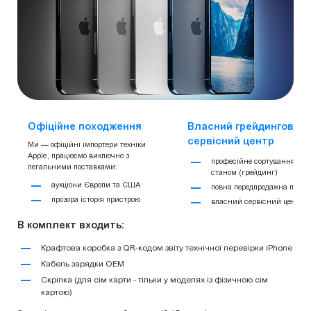
Офіційне походження
Власний грейдинговий 
сервісний центр
Ми — офіційні імпортери техніки
Apple, працюємо виключно з
професійне сортування за
легальними поставками:
станом (грейдинг)
аукціони Європи та США
повна передпродажна підгот
прозора історія пристрою
власний сервісний центр
В комплект входить:
Крафтова коробка з QR-кодом звіту технічної перевірки iPhone
Кабель зарядки OEM
Скріпка (для сім карти - тільки у моделях із фізичною сім
картою)