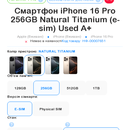
ГАРАНТІЯ 1 РІК
БЕЗКОШТОВНА ДОСТАВКА
-7%
Смартфон iPhone 16 Pro
256GB Natural Titanium (e-
sim) Used A+
Apple (Вживані)
iPhone (Вживані)
iPhone 16 Pro
Немає в наявності
Код товару
НФ-00007651
Колір пристрою:
NATURAL TITANIUM
Об'єм пам'яті:
128GB
256GB
512GB
1TB
Версія сімкарти:
E-SIM
Physical SIM
Стан: