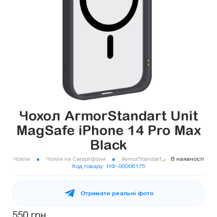
Чохол ArmorStandart Unit
MagSafe iPhone 14 Pro Max
Black
Чохли
Чохли на Смартфони
ArmorStandart
В наявності
Код товару
НФ-00008175
Отримати реальні фото
550 грн