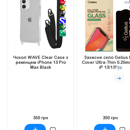
10
4
6
6
6
Чохол WAVE Clear Case з
Захисне скло Gelius F
ремінцем iPhone 13 Pro
Cover Ultra-Thin 0.25m
Max Black
iP 13/13Pro
350 грн
350 грн