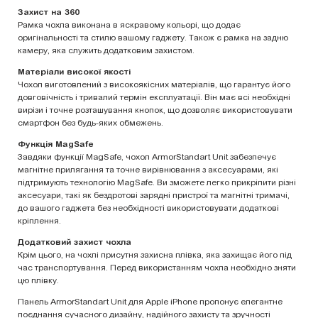
Захист на 360
Рамка чохла виконана в яскравому кольорі, що додає
оригінальності та стилю вашому гаджету. Також є рамка на задню
камеру, яка служить додатковим захистом.
Матеріали високої якості
Чохол виготовлений з високоякісних матеріалів, що гарантує його
довговічність і тривалий термін експлуатації. Він має всі необхідні
вирізи і точне розташування кнопок, що дозволяє використовувати
смартфон без будь-яких обмежень.
Функція MagSafe
Завдяки функції MagSafe, чохол ArmorStandart Unit забезпечує
магнітне прилягання та точне вирівнювання з аксесуарами, які
підтримують технологію MagSafe. Ви зможете легко прикріпити різні
аксесуари, такі як бездротові зарядні пристрої та магнітні тримачі,
до вашого гаджета без необхідності використовувати додаткові
кріплення.
Додатковий захист чохла
Крім цього, на чохлі присутня захисна плівка, яка захищає його під
час транспортування. Перед використанням чохла необхідно зняти
цю плівку.
Панель ArmorStandart Unit для Apple iPhone пропонує елегантне
поєднання сучасного дизайну, надійного захисту та зручності