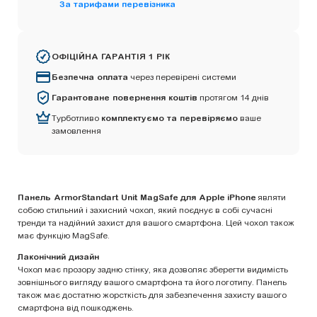
За тарифами перевізника
ОФІЦІЙНА ГАРАНТІЯ 1 РІК
Безпечна оплата
через перевірені системи
Гарантоване повернення коштів
протягом 14 днів
Турботливо
комплектуємо та перевіряємо
ваше
замовлення
Панель ArmorStandart Unit MagSafe для Apple iPhone
являти
собою стильний і захисний чохол, який поєднує в собі сучасні
тренди та надійний захист для вашого смартфона. Цей чохол також
має функцію MagSafe.
Лаконічний дизайн
Чохол має прозору задню стінку, яка дозволяє зберегти видимість
зовнішнього вигляду вашого смартфона та його логотипу. Панель
також має достатню жорсткість для забезпечення захисту вашого
смартфона від пошкоджень.