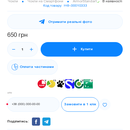
Чохли
Чохли на Смартфони
ArmorStandart
В наявності
Код товару
НФ-00010333
Отримати реальні фото
650 грн
Купити
Оплата частинами
4
10
4
6
6
6
або
Телефон:
Замовити в 1 клік
Поділитись: