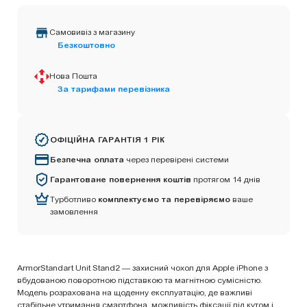
Самовивіз з магазину
Безкоштовно
Нова Пошта
За тарифами перевізника
ОФІЦІЙНА ГАРАНТІЯ 1 РІК
Безпечна оплата
через перевірені системи
Гарантоване повернення коштів
протягом 14 днів
Турботливо
комплектуємо та перевіряємо
ваше
замовлення
ArmorStandart Unit Stand2 — захисний чохол для Apple iPhone з
вбудованою поворотною підставкою та магнітною сумісністю.
Модель розрахована на щоденну експлуатацію, де важливі
стабільне утримання смартфона, можливість фіксації під кутом і