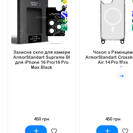
4
6
6
6
Захисне скло для камери
Чохол з Ремінцем
ArmorStandart Supreme BI
ArmorStandart Cross
для iPhone 16 Pro/16 Pro
Air 14 Pro Max
Max Black
450 грн
450 грн