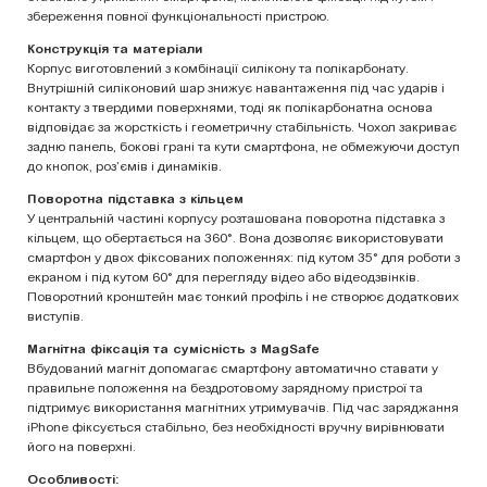
збереження повної функціональності пристрою.
Конструкція та матеріали
Корпус виготовлений з комбінації силікону та полікарбонату.
Внутрішній силіконовий шар знижує навантаження під час ударів і
контакту з твердими поверхнями, тоді як полікарбонатна основа
відповідає за жорсткість і геометричну стабільність. Чохол закриває
задню панель, бокові грані та кути смартфона, не обмежуючи доступ
до кнопок, роз’ємів і динаміків.
Поворотна підставка з кільцем
У центральній частині корпусу розташована поворотна підставка з
кільцем, що обертається на 360°. Вона дозволяє використовувати
смартфон у двох фіксованих положеннях: під кутом 35° для роботи з
екраном і під кутом 60° для перегляду відео або відеодзвінків.
Поворотний кронштейн має тонкий профіль і не створює додаткових
виступів.
Магнітна фіксація та сумісність з MagSafe
Вбудований магніт допомагає смартфону автоматично ставати у
правильне положення на бездротовому зарядному пристрої та
підтримує використання магнітних утримувачів. Під час заряджання
iPhone фіксується стабільно, без необхідності вручну вирівнювати
його на поверхні.
Особливості: