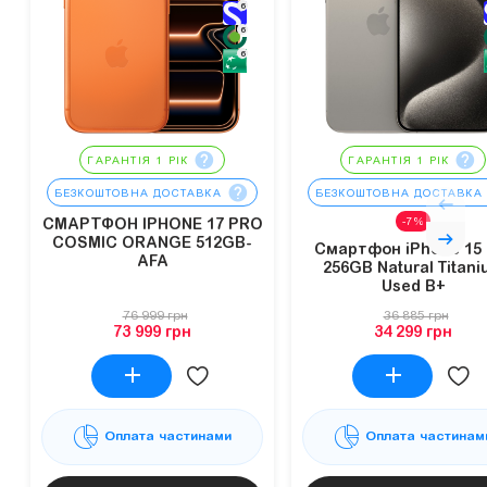
6
6
6
ГАРАНТІЯ 1 РІК
ГАРАНТІЯ 1 РІК
БЕЗКОШТОВНА ДОСТАВКА
БЕЗКОШТОВНА ДОСТАВКА
-7%
СМАРТФОН IPHONE 17 PRO
COSMIC ORANGE 512GB-
Смартфон iPhone 15 
AFA
256GB Natural Titani
Used B+
76 999 грн
36 885 грн
73 999 грн
34 299 грн
Оплата частинами
Оплата частинам