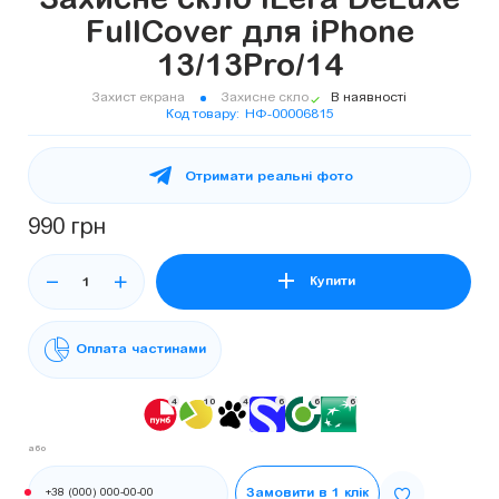
Захисне скло iLera DeLuxe
FullCover для iPhone
13/13Pro/14
Захист екрана
Захисне скло
В наявності
Код товару
НФ-00006815
Отримати реальні фото
990 грн
Купити
Оплата частинами
4
10
4
6
6
6
або
Телефон:
Замовити в 1 клік