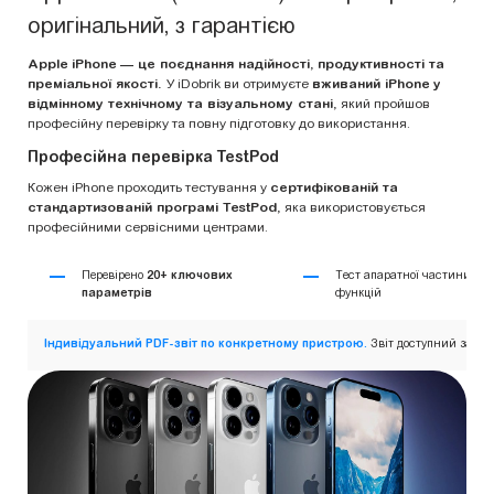
оригінальний, з гарантією
Apple iPhone — це поєднання надійності, продуктивності та
преміальної якості.
У iDobrik ви отримуєте
вживаний iPhone у
відмінному технічному та візуальному стані,
який пройшов
професійну перевірку та повну підготовку до використання.
Професійна перевірка TestPod
Кожен iPhone проходить тестування у
сертифікованій та
стандартизованій програмі TestPod,
яка використовується
професійними сервісними центрами.
Перевірено
20+ ключових
Тест апаратної частини та
параметрів
функцій
Індивідуальний PDF-звіт по конкретному пристрою.
Звіт доступний за QR-