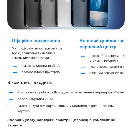
Офіційне походження
Власний грейдинговий 
сервісний центр
Ми — офіційні імпортери техніки
Apple, працюємо виключно з
професійне сортування за
легальними поставками:
станом (грейдинг)
аукціони Європи та США
повна передпродажна підгот
прозора історія пристрою
власний сервісний центр
В комплект входить:
Крафтова коробка з QR-кодом звіту технічної перевірки iPhone
Кабель зарядки OEM
Скріпка (для сім карти - тільки у моделях із фізичною сім
картою)
Зверніть увагу, зарядний пристрій (блочок) в комплект не
входить.