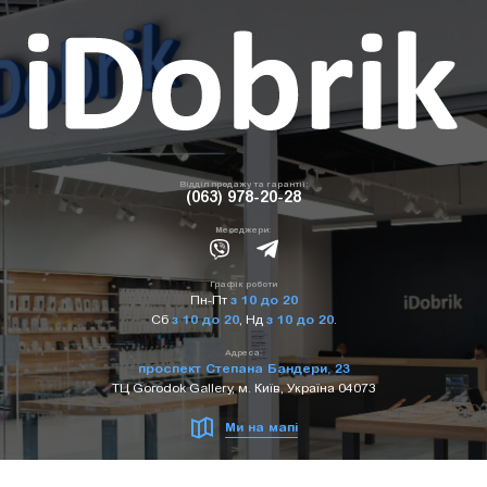
Відділ продажу та гарантії:
(063) 978-20-28
Меседжери:
Графік роботи
Пн-Пт
з 10 до 20
Сб
з 10 до 20
,
Нд
з 10 до 20
.
Адреса:
проспект Степана Бандери, 23
ТЦ Gorodok Gallery, м. Київ, Україна 04073
Ми на мапі