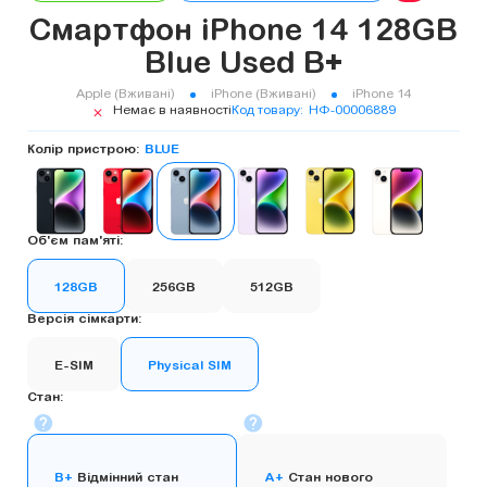
Смартфон iPhone 14 128GB
Blue Used B+
Apple (Вживані)
iPhone (Вживані)
iPhone 14
Немає в наявності
Код товару
НФ-00006889
Колір пристрою:
BLUE
Об'єм пам'яті:
128GB
256GB
512GB
Версія сімкарти:
E-SIM
Physical SIM
Стан:
B+
Відмінний стан
A+
Стан нового